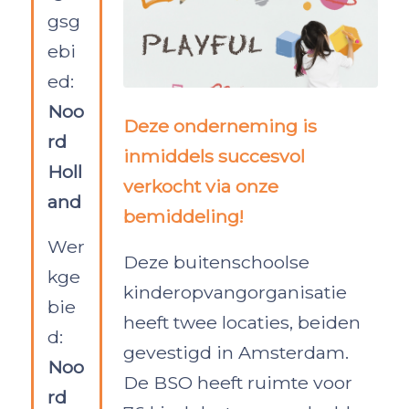
gsg
ebi
ed:
Noo
Deze onderneming is
rd
inmiddels succesvol
Holl
verkocht via onze
and
bemiddeling!
Wer
Deze buitenschoolse
kge
kinderopvangorganisatie
bie
heeft twee locaties, beiden
d:
gevestigd in Amsterdam.
Noo
De BSO heeft ruimte voor
rd