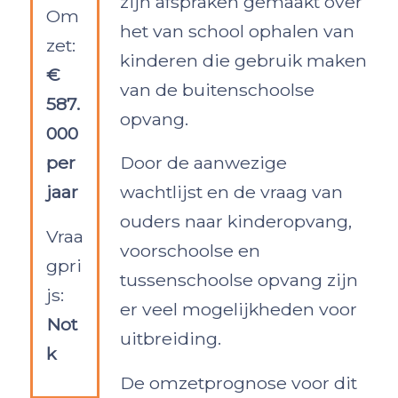
zijn afspraken gemaakt over
Om
het van school ophalen van
zet:
kinderen die gebruik maken
€
van de buitenschoolse
587.
opvang.
000
per
Door de aanwezige
jaar
wachtlijst en de vraag van
ouders naar kinderopvang,
Vraa
voorschoolse en
gpri
tussenschoolse opvang zijn
js:
er veel mogelijkheden voor
Not
uitbreiding.
k
De omzetprognose voor dit