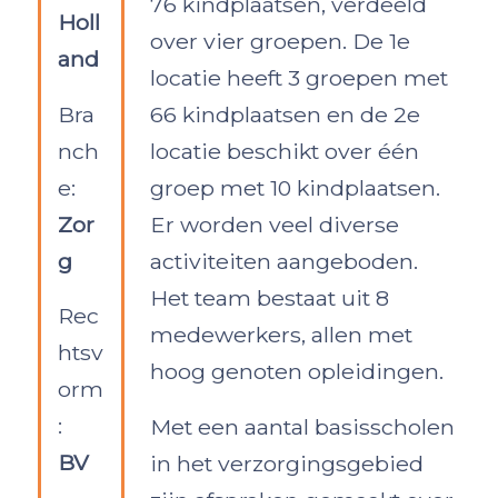
76 kindplaatsen, verdeeld
Holl
over vier groepen. De 1e
and
locatie heeft 3 groepen met
Bra
66 kindplaatsen en de 2e
nch
locatie beschikt over één
e:
groep met 10 kindplaatsen.
Zor
Er worden veel diverse
g
activiteiten aangeboden.
Het team bestaat uit 8
Rec
medewerkers, allen met
htsv
hoog genoten opleidingen.
orm
:
Met een aantal basisscholen
BV
in het verzorgingsgebied