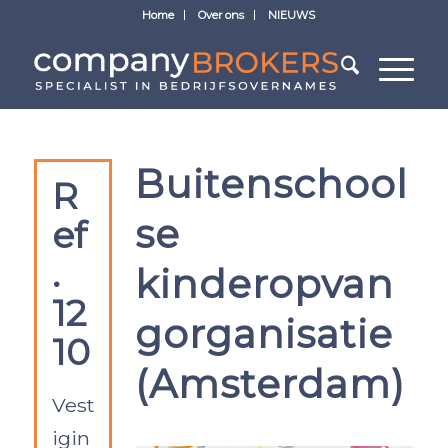
Home
Over ons
NIEUWS
Buitenschool
R
se
ef
.
kinderopvan
12
gorganisatie
10
(Amsterdam)
Vest
igin