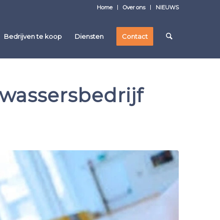
Home
Over ons
NIEUWS
Bedrijven te koop
Diensten
Contact
assersbedrijf