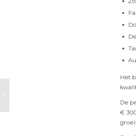
Zo
Fa
Do
De
Ta
Au
Het b
kwali
ICT specialist
De pe
€ 300
groei