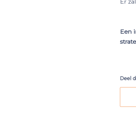
Er za
Een i
strat
Deel d