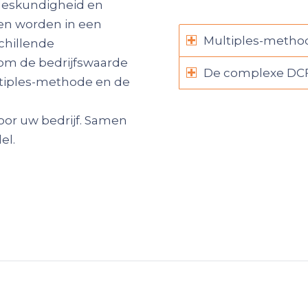
 deskundigheid en
ren worden in een
Multiples-method
chillende
om de bedrijfswaarde
De complexe DC
tiples-methode en de
voor uw bedrijf. Samen
el.