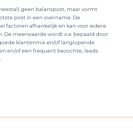
(meestal) geen balanspost, maar vormt
otste post in een overname. De
l factoren afhankelijk en kan voor iedere
jn. De meerwaarde wordt o.a. bepaald door
goede klantenmix en/of langlopende
en en/of een frequent bezochte, leads
.