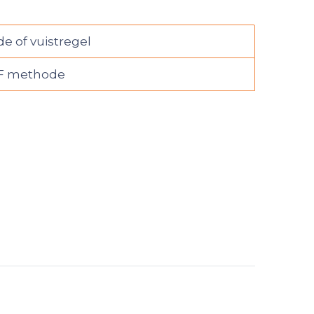
e of vuistregel
F methode